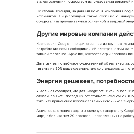
в электроэнергии посредством использования ветряной и
По словам Хольцля, на данный момент компания Google
источников. Вице-президент также сообщил о намере
осуществлять прямые закупки солнечной и ветровой энерг
Другие мировые компании дейс
Корпорация Google – не единственная из крупных компа
потребление всей необходимой ей электроэнергии за сч
также Amazon Inc., Apple Inc., Microsoft Corp и Facebook Inc.
Дата-центры потребляют существенный объем энергии, о
гиганта на 50% выше сравнительно со стандартом для отр
Энергия дешевеет, потребности
У. Хольцля сообщает, что для Google есть и финансовый
словам, за 6-сть последних лет стоимость солнечной и 
того, что применение возобновляемых источников энерг
Активное вложение средств в «зеленую» энергетику Googl
млрд. в больше чем 20 проектов, направленных на работ