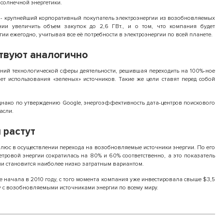
 солнечной энергетики.
 - крупнейший корпоративный покупатель электроэнергии из возобновляемых
нии увеличить объем закупок до 2,6 ГВт., и о том, что компания будет
ии ежегодно, учитывая все её потребности в электроэнергии по всей планете.
твуют аналогично
ний технологической сферы деятельности, решившая переходить на 100%-ное
ет использования «зеленых» источников. Такие же цели ставят перед собой
днако по утверждению Google, энергоэффективность дата-центров поискового
асли.
 растут
 плюс в осуществлении перехода на возобновляемые источники энергии. По его
ветровой энергии сократилась на 80% и 60% соответственно, а это показатель
ии становится наиболее низко затратным вариантом.
e начала в 2010 году, с того момента компания уже инвестировала свыше $3,5
у с возобновляемыми источниками энергии по всему миру.