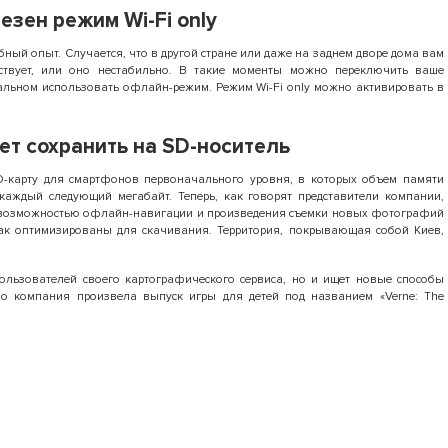
езен режим Wi-Fi only
бный опыт. Случается, что в другой стране или даже на заднем дворе дома вам
утствует, или оно нестабильно. В такие моменты можно переключить ваше
стальном использовать офлайн-режим. Режим Wi-Fi only можно активировать в
ет сохранить на SD-носитель
D-карту для смартфонов первоначального уровня, в которых объем памяти
 каждый следующий мегабайт. Теперь, как говорят представители компании,
у возможностью офлайн-навигации и произведения съемки новых фотографий
ак оптимизированы для скачивания. Территория, покрывающая собой Киев,
пользователей своего картографического сервиса, но и ищет новые способы
о компания произвела выпуск игры для детей под названием «Verne: The