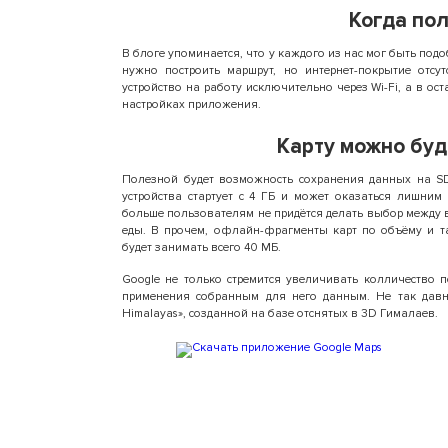
Когда пол
В блоге упоминается, что у каждого из нас мог быть подо
нужно построить маршрут, но интернет-покрытие отс
устройство на работу исключительно через Wi-Fi, а в о
настройках приложения.
Карту можно буд
Полезной будет возможность сохранения данных на S
устройства стартует с 4 ГБ и может оказаться лишним
больше пользователям не придётся делать выбор межд
еды. В прочем, офлайн-фрагменты карт по объёму и т
будет занимать всего 40 МБ.
Google не только стремится увеличивать колличество 
применения собранным для него данным. Не так давн
Himalayas», созданной на базе отснятых в 3D Гималаев.