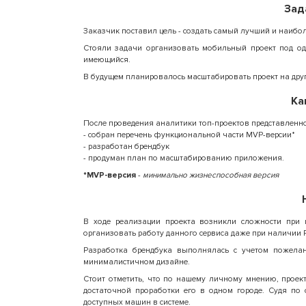
Зад
Заказчик поставил цель - создать самый лучший и наибол
Стояли задачи организовать мобильный проект под о
имеющийся.
В будущем планировалось масштабировать проект на дру
Ка
После проведения аналитики топ-проектов представленно
- собран перечень функциональной части MVP-версии*
- разработан брендбук
- продуман план по масштабированию приложения.
*MVP-версия
-
минимально жизнеспособная версия
В ходе реализации проекта возникли сложности при 
организовать работу данного сервиса даже при наличии R
Разработка брендбука выполнялась с учетом пожела
минималистичном дизайне.
Стоит отметить, что по нашему личному мнению, проек
достаточной проработки его в одном городе. Судя по
доступных машин в системе.