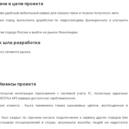
ачи и цели проекта
ее удобный мобильный сервис для заказа такси и поиска попутного авто.
дин город, выполнить доработки по недостающему функционалу и улучшить
гие города России и выйти на рынок Финляндии.
к шла разработка
го сегмента рынка:
Нюансы проекта
попытке интеграции приложения с системой учета 1С, поскольку идеально
ESTful API сервера достаточно проблематично.
ния клиента - была применена гамма оранжевых цветов, воплощенная в
т был закрыт по причине начала подключения к сервису других городов без
 отзывам пользователей в сторах, возникали жалобы людей на недостаток