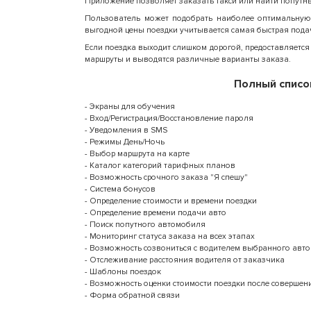
Приложение позволяет заказать такси или найти попутн
Пользователь может подобрать наиболее оптимальную 
выгодной цены поездки учитывается самая быстрая пода
Если поездка выходит слишком дорогой, предоставляетс
маршруты и выводятся различные варианты заказа.
Полный списо
- Экраны для обучения
- Вход/Регистрация/Восcтановление пароля
- Уведомления в SMS
- Режимы День/Ночь
- Выбор маршрута на карте
- Каталог категорий тарифных планов
- Возможность срочного заказа "Я спешу"
- Система бонусов
- Определение стоимости и времени поездки
- Определение времени подачи авто
- Поиск попутного автомобиля
- Мониторинг статуса заказа на всех этапах
- Возможность созвониться с водителем выбранного авто
- Отслеживание расстояния водителя от заказчика
- Шаблоны поездок
- Возможность оценки стоимости поездки после совершен
- Форма обратной связи