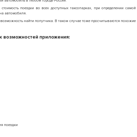
ый автомобиль в любом городе России.
стоимость поездки во всех доступных таксопарках, при определении самой
ча автомобиля.
я возможность найти попутчика. В таком случае тоже просчитываются похожие
к возможностей приложения:
ия поездки