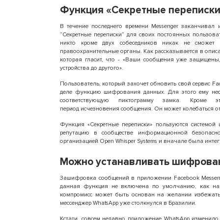
Функция «Секретные переписки
В течение последнего времени Messenger заканчивал
“Секретные переписки” для своих постоянных пользов
никто кроме двух собеседников никак не сможет 
правоохранительные органы. Как рассказывается в описа
которая гласит, что - «Ваши сообщения уже защищены
устройства до другого».
Пользователь, который захочет обновить свой сервис Fa
деле функцию шифрования данных. Для этого ему нео
соответствующую пиктограмму замка. Кроме 
период исчезновения сообщения. Он может колебаться от
Функция «Секретные переписки» пользуются системой
репутацию в сообществе информационной безопасн
организацией Open Whisper Systems и вначале была интег
Можно устанавливать шифрован
Зашифровка сообщений в приложении Facebook Messeng
данная функция не включена по умолчанию, как напр
компромисс может быть основан на желании избежать 
мессенджер WhatsApp уже столкнулся в Бразилии.
Кстати, совсем недавно приложение WhatsApp изменило