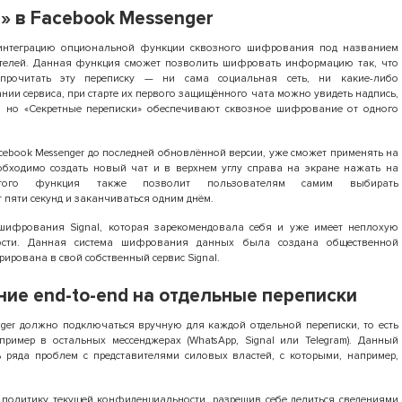
» в Facebook Messenger
 интеграцию опциональной функции сквозного шифрования под названием
ателей. Данная функция сможет позволить шифровать информацию так, что
прочитать эту переписку — ни сама социальная сеть, ни какие-либо
нии сервиса, при старте их первого защищённого чата можно увидеть надпись,
, но «Секретные переписки» обеспечивают сквозное шифрование от одного
cebook Messenger до последней обновлённой версии, уже сможет применять на
бходимо создать новый чат и в верхнем углу справа на экране нажать на
этого функция также позволит пользователям самим выбирать
 пяти секунд и заканчиваться одним днём.
 шифрования Signal, которая зарекомендовала себя и уже имеет неплохую
ости. Данная система шифрования данных была создана общественной
рирована в свой собственный сервис Signal.
ие end-to-end на отдельные переписки
er должно подключаться вручную для каждой отдельной переписки, то есть
имер в остальных мессенджерах (WhatsApp, Signal или Telegram). Данный
ряда проблем с представителями силовых властей, с которыми, например,
 политику текущей конфиденциальности, разрешив себе делиться сведениями