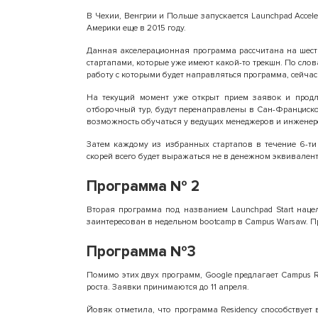
В Чехии, Венгрии и Польше запускается Launchpad Accele
Америки еще в 2015 году.
Данная акселерационная программа рассчитана на шесть
стартапами, которые уже имеют какой-то трекшн. По сло
работу с которыми будет направляться программа, сейча
На текущий момент уже открыт прием заявок и продл
отборочный тур, будут перенаправлены в Сан-Франциско 
возможность обучаться у ведущих менеджеров и инженеров
Затем каждому из избранных стартапов в течение 6-ти 
скорей всего будет выражаться не в денежном эквиваленте
Программа № 2
Вторая программа под названием Launchpad Start нацел
заинтересован в недельном bootcamp в Campus Warsaw. П
Программа №3
Помимо этих двух программ, Google предлагает Campus 
роста. Заявки принимаются до 11 апреля.
Йовяк отметила, что программа Residency способствует