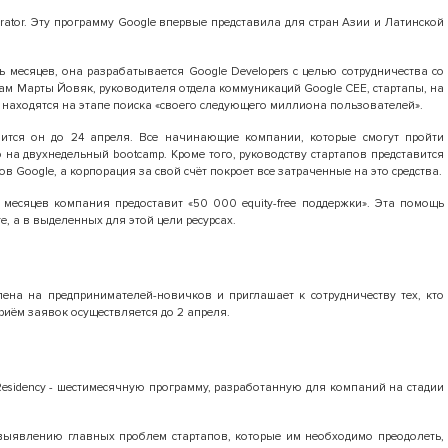
rator. Эту программу Google впервые представила для стран Азии и Латинской
 месяцев, она разрабатывается Google Developers с целью сотрудничества со
вам Марты Йовяк, руководителя отдела коммуникаций Google CEE, стартапы, на
с находятся на этапе поиска «своего следующего миллиона пользователей».
ится он до 24 апреля. Все начинающие компании, которые смогут пройти
на двухнедельный bootcamp. Кроме того, руководству стартапов представится
 Google, а корпорация за свой счёт покроет все затраченные на это средства.
месяцев компания предоставит «50 000 equity-free поддержки». Эта помощь
, а в выделенных для этой цели ресурсах.
ена на предпринимателей-новичков и приглашает к сотрудничеству тех, кто
риём заявок осуществляется до 2 апреля.
Residency - шестимесячную программу, разработанную для компаний на стадии
 выявлению главных проблем стартапов, которые им необходимо преодолеть,