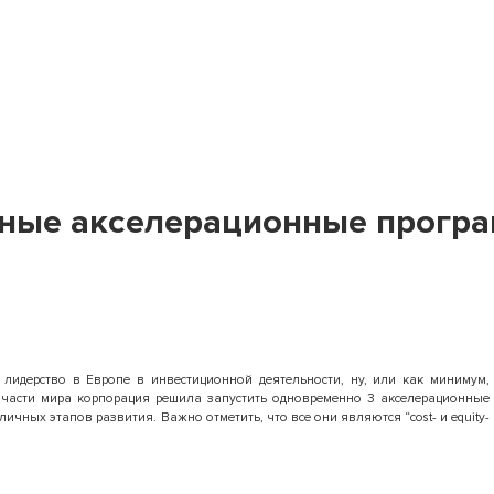
тные акселерационные програ
 лидерство в Европе в инвестиционной деятельности, ну, или как минимум,
 части мира корпорация решила запустить одновременно 3 акселерационные
чных этапов развития. Важно отметить, что все они являются “cost- и equity-