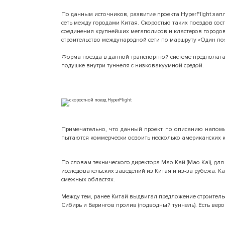
По данным источников, развитие проекта HyperFlight з
сеть между городами Китая. Скоростью таких поездов сос
соединения крупнейших мегаполисов и кластеров городов
строительство международной сети по маршруту «Один пояс
Форма поезда в данной транспортной системе предполага
подушке внутри туннеля с низковакуумной средой.
Примечательно, что данный проект по описанию напоми
пытаются коммерчески освоить несколько американских к
По словам технического директора Мао Кай (Mao Kai), дл
исследовательских заведений из Китая и из-за рубежа. Ка
смежных областях.
Между тем, ранее Китай выдвигал предложение строител
Сибирь и Берингов пролив (подводный туннель). Есть веро