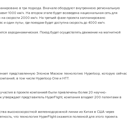
апланировано в три подхода. Вначале оборудуют внутреннюю региональную
тавит 1000 км/ч. На втором этапе будет возведена национальная сеть для
 на скорости 2000 км/ч. На третьей фазе проекта запланировано
 и один путь», где поездам будет доступна скорость до 4000 км/ч.
ется аэродинамическая. Поезд будет осуществлять движение на магнитной
нает представленную Элоном Маском технологию Hyperloop, которую сейчас
омпаний, в том числе Hyperloop One и HTT.
я участия в проекте компанией были привлечены более 20 научно-
к утверждает представитель HyperFlight, компания владеет 200 патентами в
ьства высокоскоростной железнодорожной линии из Китая в США через
ятность, что технология HyperFlight окажется полезной для этого проекта.