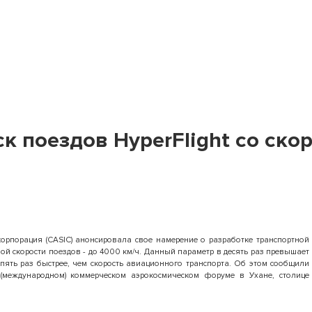
ск поездов HyperFlight со ско
рпорация (CASIC) анонсировала свое намерение о разработке транспортной
ой скорости поездов - до 4000 км/ч. Данный параметр в десять раз превышает
пять раз быстрее, чем скорость авиационного транспорта. Об этом сообщили
 (международном) коммерческом аэрокосмическом форуме в Ухане, столице