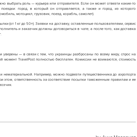
жно выбрать роль — курьера или отправителя. Если он может отвезти какие-то
оездки: город, в который он отправляется, а также и город, из которого
омобиль, мотоцикл, грузовик, поезд, корабль, самолет).
ылки (от 1 кг до 50+). Заявки на доставку, оставленные пользователями, сервис
олнитель и заказчик должны договориться в чате, а после того, как доставка
.
и уверены — в связи с тем, что украинцы разбросаны по всему миру, спрос на
й момент TravelPost полностью бесплатен. Комиссии не взимаются, стоимость
и нематериальной. Например, можно подвезти путешественника до аэропорта
При этом, ответственность за соответствие посылки таможенным правилам и ее
возчик.