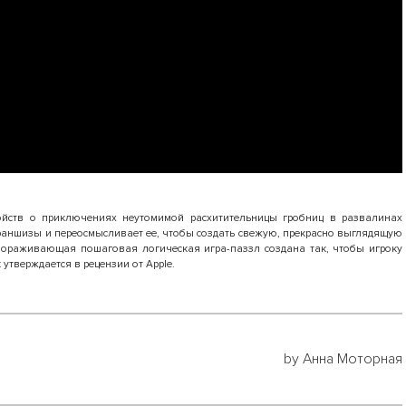
ойств о приключениях неутомимой расхитительницы гробниц в развалинах
франшизы и переосмысливает ее, чтобы создать свежую, прекрасно выглядящую
вораживающая пошаговая логическая игра-паззл создана так, чтобы игроку
 утверждается в рецензии от Apple.
by Анна Моторная